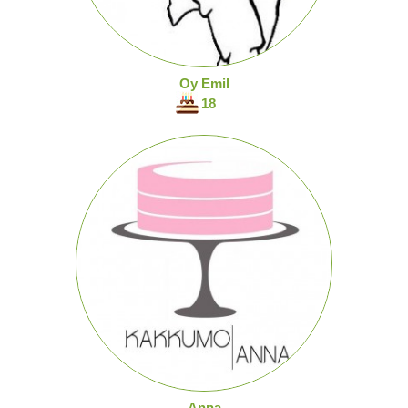
Oy Emil
18
Anna