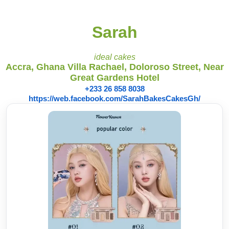
Sarah
ideal cakes
Accra, Ghana Villa Rachael, Doloroso Street, Near
Great Gardens Hotel
+233 26 858 8038
https://web.facebook.com/SarahBakesCakesGh/