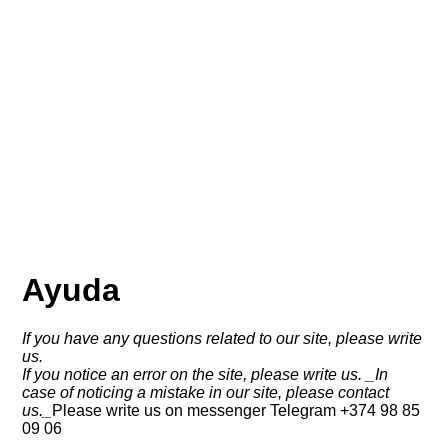
Ayuda
If you have any questions related to our site, please write
us.
If you notice an error on the site, please write us. _In
case of noticing a mistake in our site, please contact
us._
Please write us on messenger Telegram +374 98 85
09 06