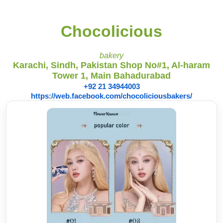
Chocolicious
bakery
Karachi, Sindh, Pakistan Shop No#1, Al-haram
Tower 1, Main Bahadurabad
+92 21 34944003
https://web.facebook.com/chocoliciousbakers/