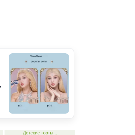
e
w
Детские торты ..