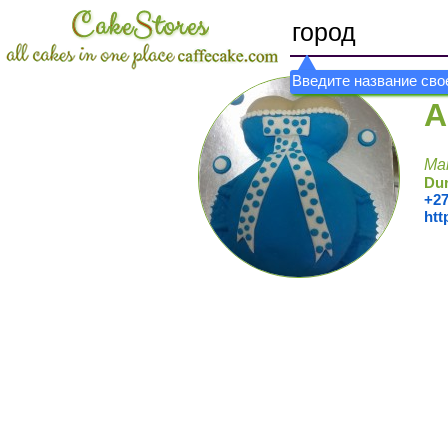
Введите название свое
A
Mar
Dur
+27
htt