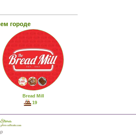
ем городе
Bread Mill
19
ap