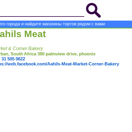
го города и найдите магазины тортов рядом с вами
ahils Meat
ket & Corner Bakery
ban, South Africa 380 palmview drive, phoenix
 31 505 0622
ps://web.facebook.com/Aahils-Meat-Market-Corner-Bakery