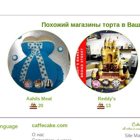
Похожий магазины торта в Ваш
Aahils Meat
Reddy's
20
13
caffecake.com
О нас
Site M