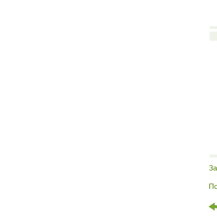
За
По