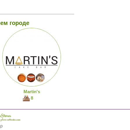
ем городе
Martin's
8
ap