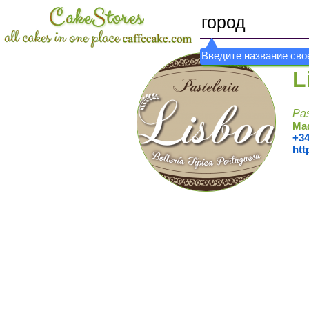
Введите название свое
L
Pas
Mad
+34
htt