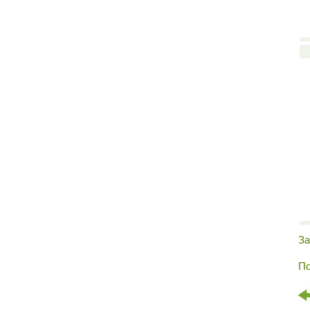
За
По