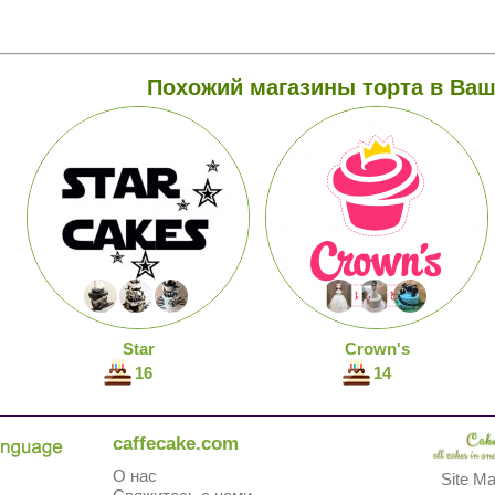
Похожий магазины торта в Ваш
Star
Crown's
16
14
caffecake.com
О нас
Site M