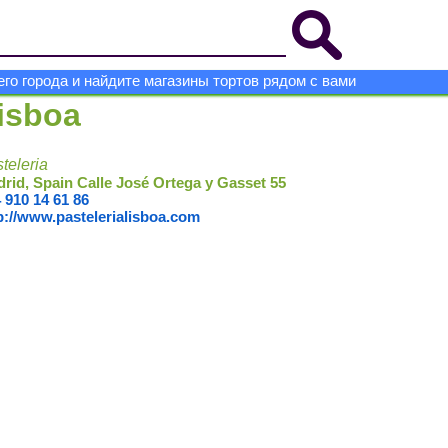
го города и найдите магазины тортов рядом с вами
isboa
teleria
rid, Spain Calle José Ortega y Gasset 55
 910 14 61 86
p://www.pastelerialisboa.com