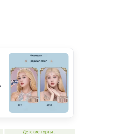
e
w
Детские торты ..