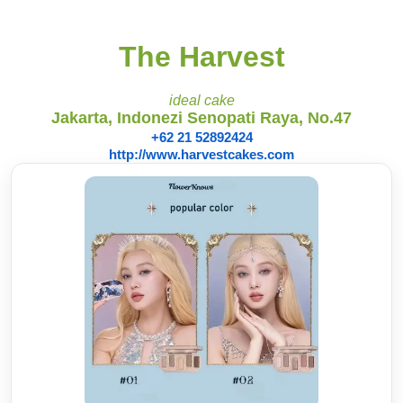
The Harvest
ideal cake
Jakarta, Indonezi Senopati Raya, No.47
+62 21 52892424
http://www.harvestcakes.com