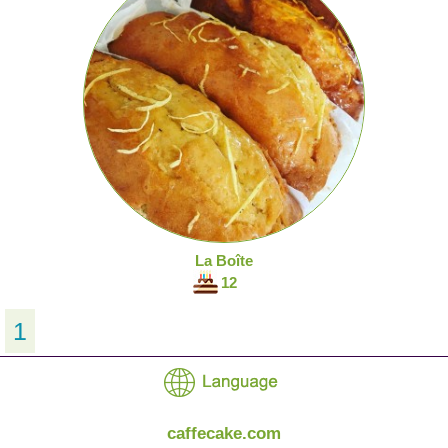
La Boîte
12
1
caffecake.com