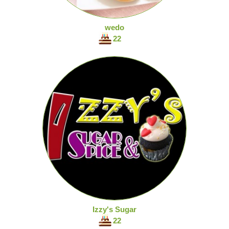
wedo
22
Izzy's Sugar
22