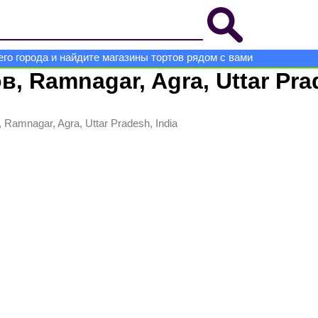
го города и найдите магазины тортов рядом с вами
, Ramnagar, Agra, Uttar Prad
Ramnagar, Agra, Uttar Pradesh, India