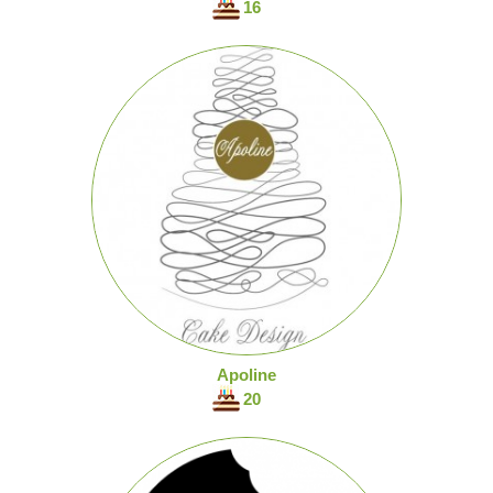
16
Apoline
20