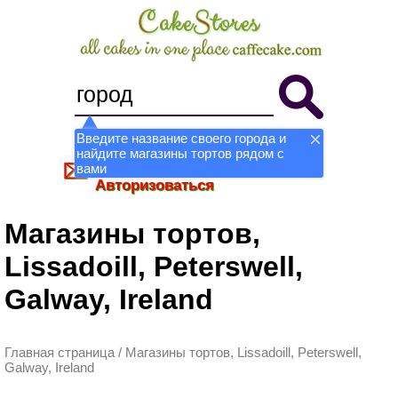
Введите название своего города и
найдите магазины тортов рядом с
Стать магазином
Регистрация
вами
Авторизоваться
Магазины тортов,
Lissadoill, Peterswell,
Galway, Ireland
Главная страница
/
Магазины тортов, Lissadoill, Peterswell,
Galway, Ireland