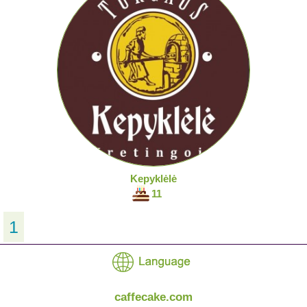
Kepyklėlė
11
1
caffecake.com