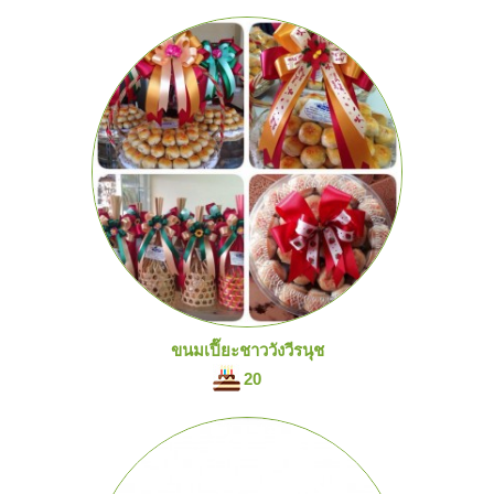
ขนมเปี๊ยะชาววังวีรนุช
20