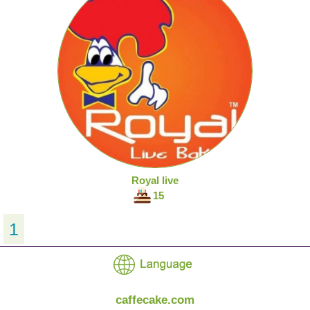
Royal live
15
1
caffecake.com