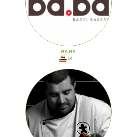
BA.BA
14