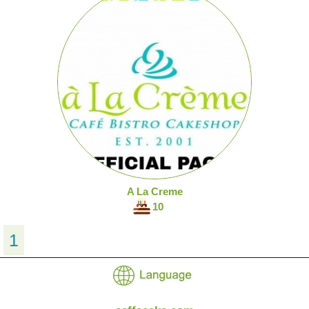
A La Creme
10
1