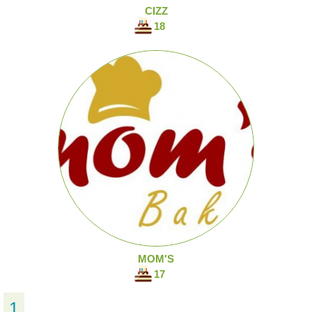
CIZZ
18
MOM'S
17
1