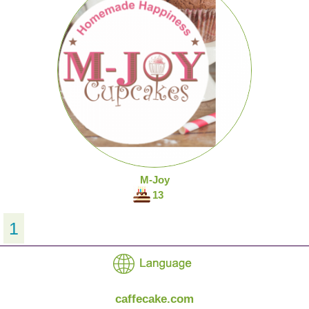
M-Joy
13
1
caffecake.com