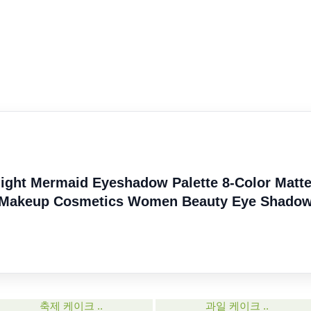
ght Mermaid Eyeshadow Palette 8-Color Matt
e Makeup Cosmetics Women Beauty Eye Shado
축제 케이크 ..
과일 케이크 ..