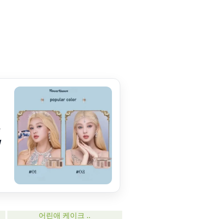
e
w
어린애 케이크 ..