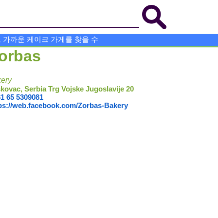
 가까운 케이크 가게를 찾을 수
orbas
ery
kovac, Serbia Trg Vojske Jugoslavije 20
1 65 5309081
ps://web.facebook.com/Zorbas-Bakery