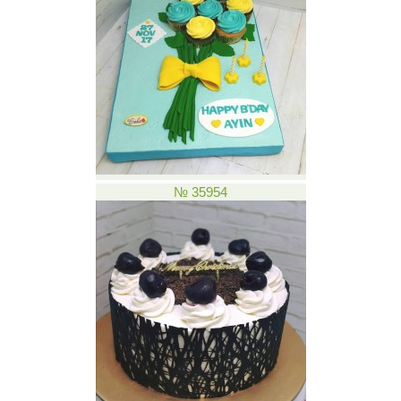
№ 35954