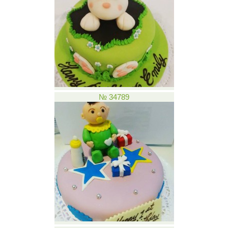
№ 34789