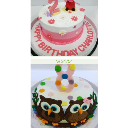
№ 34794