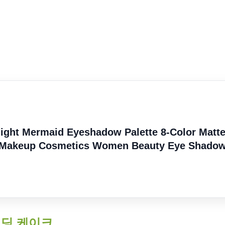
ght Mermaid Eyeshadow Palette 8-Color Matt
e Makeup Cosmetics Women Beauty Eye Shado
딩 케이크