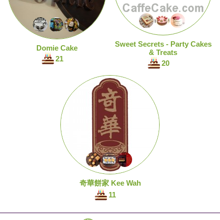
Sweet Secrets - Party Cakes
Domie Cake
& Treats
21
20
奇華餅家 Kee Wah
11