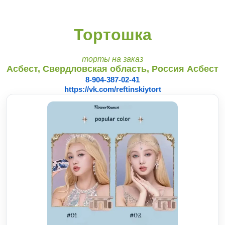
Тортошка
торты на заказ
Асбест, Свердловская область, Россия Асбест
8-904-387-02-41
https://vk.com/reftinskiytort