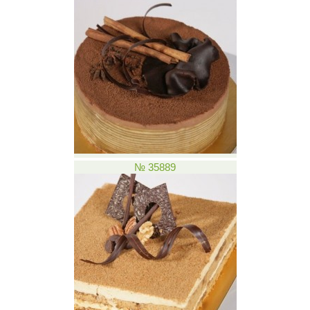
№ 35889