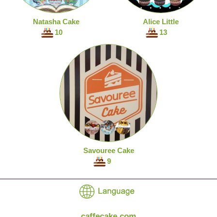
Natasha Cake
Alice Little
10
13
Savouree Cake
9
caffecake.com