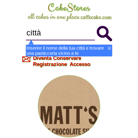
Inserire il nome della tua città e trovare
una pasticceria vicino a te
Diventa Conservare
Registrazione
Accesso