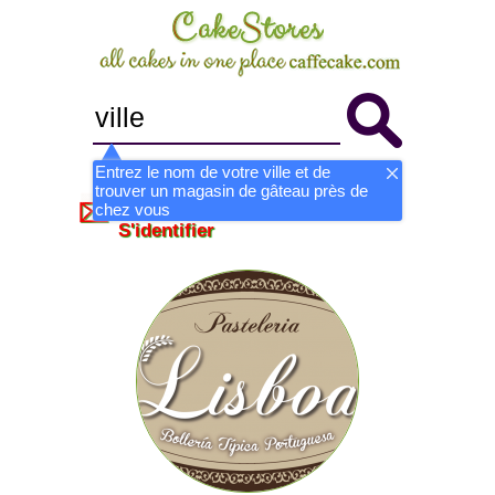
Entrez le nom de votre ville et de
trouver un magasin de gâteau près de
Devenir magasin
S'inscrire
chez vous
S'identifier