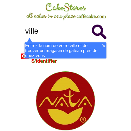
Entrez le nom de votre ville et de
trouver un magasin de gâteau près de
Devenir magasin
S'inscrire
chez vous
S'identifier