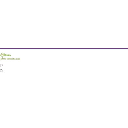
ap
25