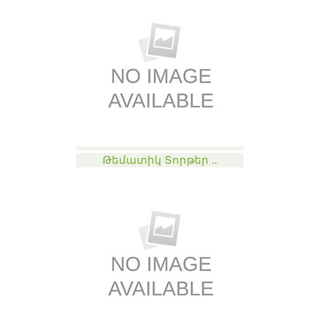
Թեմատիկ Տորթեր ..