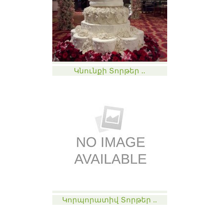
Կնունքի Տորթեր ..
Կորպորատիվ Տորթեր ..