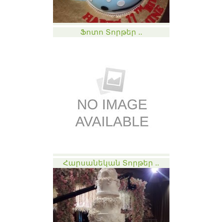
Ֆոտո Տորթեր ..
Հարսանեկան Տորթեր ..