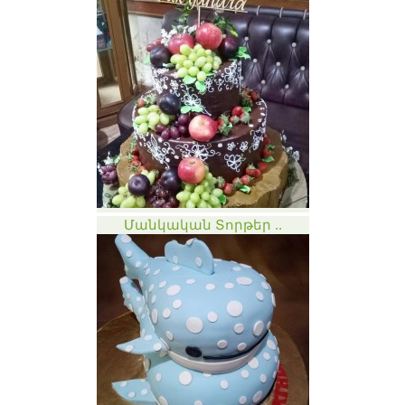
Մանկական Տորթեր ..