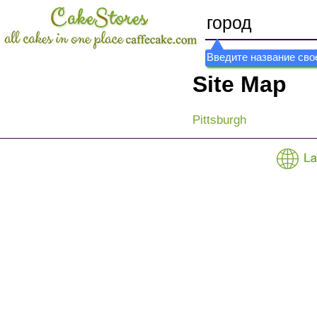
Введите название свое
Site Map
Pittsburgh