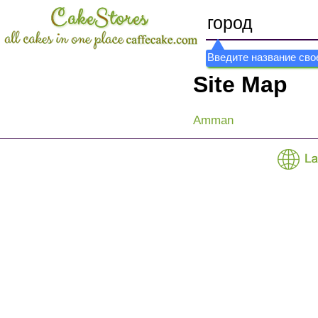
Введите название свое
Site Map
Amman