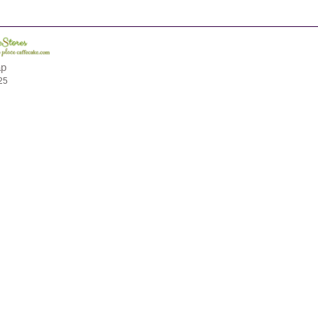
ap
25