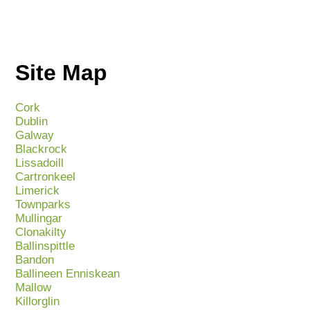
Site Map
Cork
Dublin
Galway
Blackrock
Lissadoill
Cartronkeel
Limerick
Townparks
Mullingar
Clonakilty
Ballinspittle
Bandon
Ballineen Enniskean
Mallow
Killorglin