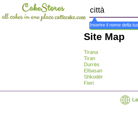
Inserire il nome della tu
Site Map
Tirana
Tiran
Durrës
Elbasan
Shkodër
Fieri