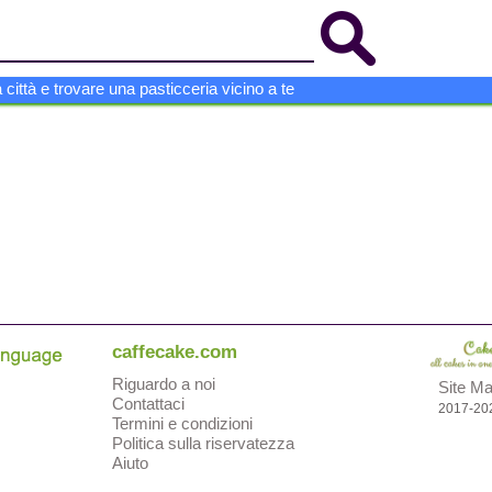
a città e trovare una pasticceria vicino a te
caffecake.com
Riguardo a noi
Site M
Contattaci
2017-20
Termini e condizioni
Politica sulla riservatezza
Aiuto