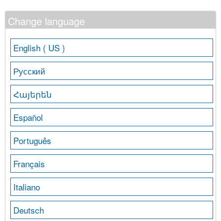
Change language
English ( US )
Русский
Հայերեն
Español
Português
Français
Italiano
Deutsch