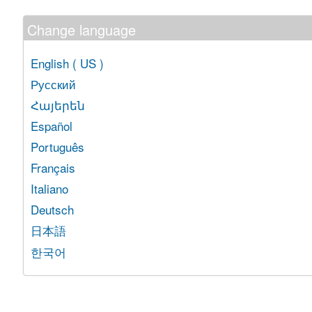
Change language
English ( US )
Русский
Հայերեն
Español
Português
Français
Italiano
Deutsch
日本語
한국어