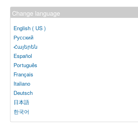
Change language
English ( US )
Русский
Հայերեն
Español
Português
Français
Italiano
Deutsch
日本語
한국어