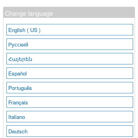
Change language
English ( US )
Русский
Հայերեն
Español
Português
Français
Italiano
Deutsch