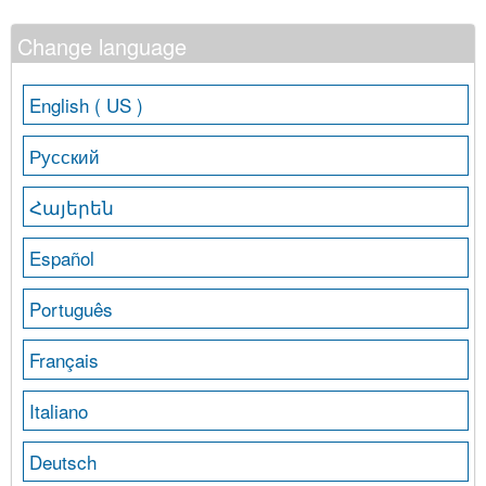
Change language
English ( US )
Русский
Հայերեն
Español
Português
Français
Italiano
Deutsch